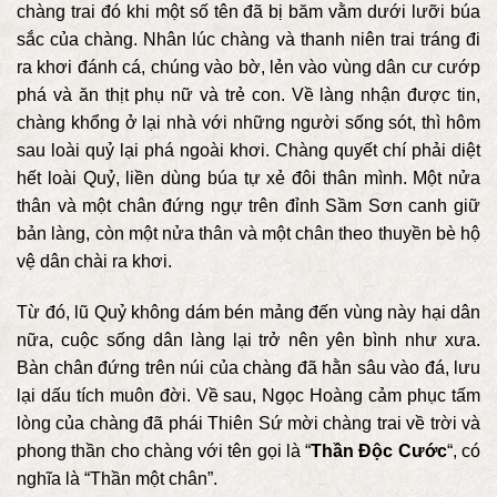
chàng trai đó khi một số tên đã bị băm vằm dưới lưỡi búa
sắc của chàng. Nhân lúc chàng và thanh niên trai tráng đi
ra khơi đánh cá, chúng vào bờ, lẻn vào vùng dân cư cướp
phá và ăn thịt phụ nữ và trẻ con. Về làng nhận được tin,
chàng khổng ở lại nhà với những người sống sót, thì hôm
sau loài quỷ lại phá ngoài khơi. Chàng quyết chí phải diệt
hết loài Quỷ, liền dùng búa tự xẻ đôi thân mình. Một nửa
thân và một chân đứng ngự trên đỉnh Sầm Sơn canh giữ
bản làng, còn một nửa thân và một chân theo thuyền bè hộ
vệ dân chài ra khơi.
Từ đó, lũ Quỷ không dám bén mảng đến vùng này hại dân
nữa, cuộc sống dân làng lại trở nên yên bình như xưa.
Bàn chân đứng trên núi của chàng đã hằn sâu vào đá, lưu
lại dấu tích muôn đời. Về sau, Ngọc Hoàng cảm phục tấm
lòng của chàng đã phái Thiên Sứ mời chàng trai về trời và
phong thần cho chàng với tên gọi là “
Thần Độc Cước
“, có
nghĩa là “Thần một chân”.