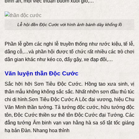
bình an, mọi việc thuận buồm xuôi gió,…
Lễ hội đền Độc Cước với hình ảnh bánh dày khổng lồ
Phần lễ gồm các nghi lễ truyền thống như rước kiệu, tế lễ,
dâng cỗ,…và phần hội được tổ chức rất nhiều các trò chơi
dân gian khác như kéo co, đẩy gậy, xe đạp đôi,…
Văn luyện thần Độc Cước
Sắc hỡi hỡi Sơn Tiêu Độc Cước. Hồng tao xưa sinh, vị
thân mẫu không không sắc sắc. Nhất nhỡn sơn đầu thủ túc
chi dị hình.Sơn Tiêu Độc Cước A Lôc đại vương, hiệu Chu
Văn Minh thần tướng. Tả tướng độc cước, hữu tướng độc
tôn, Độc Cước thiền sư thế tôn Độc Cước đại Tướng. Các
đẳng tướng Âm binh vạn vạn hằng hà sa số tật tốc giáng
hạ bản Đàn. Nhang hoa thỉnh