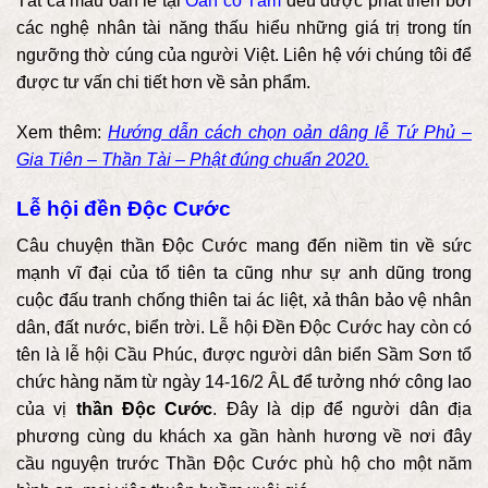
Tất cả mẫu oản lễ tại
Oản cô Tâm
đều được phát triển bởi
các nghệ nhân tài năng t
hấu hiểu những giá trị trong tín
ngưỡng thờ cúng của người Việt. Liên hệ với chúng tôi để
được tư vấn chi tiết hơn về sản phẩm.
Xem thêm:
Hướng dẫn cách chọn oản dâng lễ Tứ Phủ –
Gia Tiên – Thần Tài – Phật đúng chuẩn 2020.
Lễ hội đền Độc Cước
Câu chuyện thần Độc Cước mang đến niềm tin về sức
mạnh vĩ đại của tổ tiên ta cũng như sự anh dũng trong
cuộc đấu tranh chống thiên tai ác liệt, xả thân bảo vệ nhân
dân, đất nước, biển trời. Lễ hội Đền Độc Cước hay còn có
tên là lễ hội Cầu Phúc, được người dân biển Sầm Sơn tổ
chức hàng năm từ ngày 14-16/2 ÂL để tưởng nhớ công lao
của vị
thần Độc Cước
. Đây là dịp để người dân địa
phương cùng du khách xa gần hành hương về nơi đây
cầu nguyện trước Thần Độc Cước phù hộ cho một năm