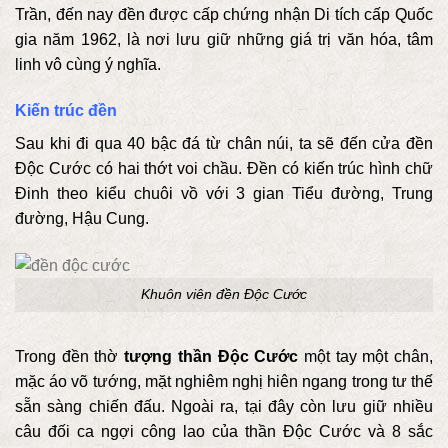
Trần, đến nay đền được cấp chứng nhận Di tích cấp Quốc
gia năm 1962, là nơi lưu giữ những giá trị văn hóa, tâm
linh vô cùng ý nghĩa.
Kiến trúc đền
Sau khi đi qua 40 bậc đá từ chân núi, ta sẽ đến cửa đền
Độc Cước có hai thớt voi chầu. Đền có kiến trúc hình chữ
Đinh theo kiểu chuôi vồ với 3 gian Tiểu đường, Trung
đường, Hậu Cung.
Khuôn viên đền Độc Cước
Trong đền thờ
tượng thần Độc Cước
một tay một chân,
mặc áo võ tướng, mặt nghiêm nghị hiên ngang trong tư thế
sẵn sàng chiến đấu. Ngoài ra, tại đây còn lưu giữ nhiều
câu đối ca ngợi công lao của thần Độc Cước và 8 sắc