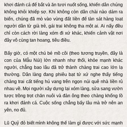
khơi đánh cá để bắt và ăn tươi nuốt sống, khiến dân chúng
không khỏi khiếp sợ. Khi không còn dân chài nào dám ra
biển, chúng đã mò vào vùng đất liền để tàn sát hàng loạt
người dân từ già trẻ, gái trai không tha một ai. Ai nấy đều
chỉ còn cách rời làng xóm đi xứ khác, khiến cảnh vật nơi
đây vô cùng tan hoang, tiêu điều.
Bấy giờ, có một chú bé mồ côi (theo tương truyền, đây là
con của Mẫu Núi) lớn nhanh như thổi, khỏe mạnh khác
người, chẳng bao lâu đã trở thành chàng trai cao lớn lạ
thường. Dân làng đang phiêu bạt tứ xứ nghe thấy tiếng
chàng trai cất tiếng hú vang trên ngọn núi quê nhà liền rủ
nhau về. Mọi người xây dựng lại xóm làng, sửa sang vườn
tược trồng trọt chăn nuôi và đàn ông theo chàng khổng lồ
ra khơi đánh cá. Cuộc sống chẳng bấy lâu mà trở nên an
yên, no đủ.
Lũ Quỷ đỏ biết mình không thể làm gì được với sức mạnh