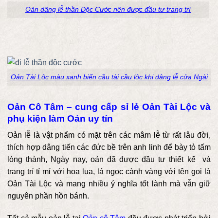
Oản dâng lễ thần Độc Cước nên được đầu tư trang trí
Oản Tài Lộc màu xanh biển cầu tài cầu lộc khi dâng lễ cửa Ngài
Oản Cô Tâm – cung cấp sỉ lẻ Oản Tài Lộc và
phụ kiện làm Oản uy tín
Oản lễ là vật phẩm có mặt trên các mâm lễ từ rất lâu đời,
thích hợp dâng tiến các đức bề trên anh linh để bày tỏ tấm
lòng thành, Ngày nay, oản đã được đầu tư thiết kế và
trang trí tỉ mỉ với hoa lụa, lá ngọc cành vàng với tên gọi là
Oản Tài Lộc và mang nhiều ý nghĩa tốt lành mà vẫn giữ
nguyên phần hồn bánh.