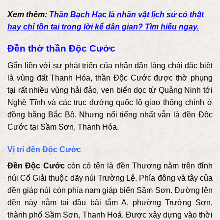
Xem thêm:
Thần Bạch Hạc là nhân vật lịch sử có thật
hay chỉ tồn tại trong lời kể dân gian? Tìm hiểu ngay.
Đền thờ thần Độc Cước
Gắn liền với sự phát triển của nhân dân làng chài đặc biệt
là vùng đất Thanh Hóa, thần Độc Cước được thờ phụng
tại rất nhiều vùng hải đảo, ven biển dọc từ Quảng Ninh tới
Nghệ Tĩnh và các trục đường quốc lộ giao thông chính ở
đồng bằng Bắc Bộ. Nhưng nổi tiếng nhất vẫn là đền Độc
Cước tại Sầm Sơn, Thanh Hóa.
Vị trí đền Độc Cước
Đền Độc Cước
còn có tên là đền Thượng nằm trên đỉnh
núi Cổ Giải thuộc dãy núi Trường Lệ. Phía đông và tây của
đền giáp núi còn phía nam giáp biển Sầm Sơn. Đường lên
đền này nằm tại đầu bãi tắm A, phường Trường Sơn,
thành phố Sầm Sơn, Thanh Hoá. Được xây dựng vào thời