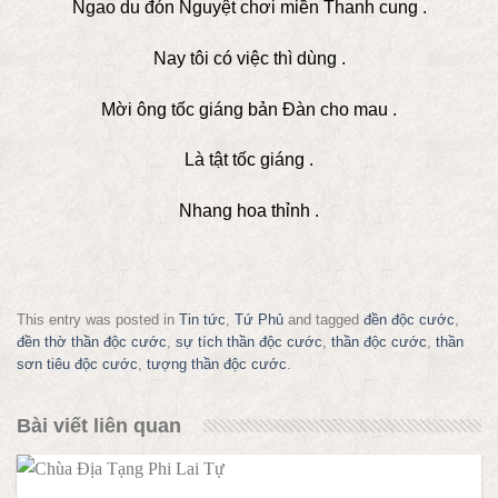
Ngao du đón Nguyệt chơi miền Thanh cung .
Nay tôi có việc thì dùng .
Mời ông tốc giáng bản Đàn cho mau .
Là tật tốc giáng .
Nhang hoa thỉnh .
This entry was posted in
Tin tức
,
Tứ Phủ
and tagged
đền độc cước
,
đền thờ thần độc cước
,
sự tích thần độc cước
,
thần độc cước
,
thần
sơn tiêu độc cước
,
tượng thần độc cước
.
Bài viết liên quan