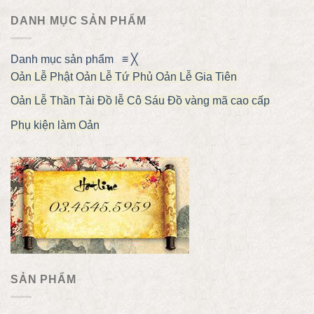
DANH MỤC SẢN PHẨM
Danh mục sản phẩm
≡
╳
Oản Lễ Phật
Oản Lễ Tứ Phủ
Oản Lễ Gia Tiên
Oản Lễ Thần Tài
Đồ lễ Cô Sáu
Đồ vàng mã cao cấp
Phụ kiện làm Oản
SẢN PHẨM