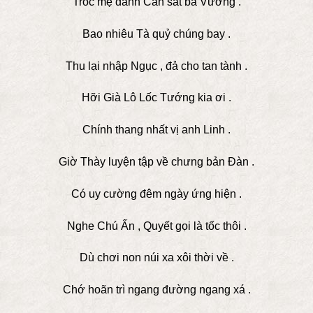
Tróc mẹ danh Càn sát bà Vương .
Bao nhiêu Tà quỷ chúng bay .
Thu lại nhập Ngục , đả cho tan tành .
Hỡi Già Lô Lốc Tướng kia ơi .
Chính thang nhất vị anh Linh .
Giờ Thày luyện tập về chưng bản Đàn .
Có uy cường đêm ngày ứng hiện .
Nghe Chú Ấn , Quyết gọi là tốc thôi .
Dù chơi non núi xa xôi thời về .
Chớ hoãn trì ngang đường ngang xá .