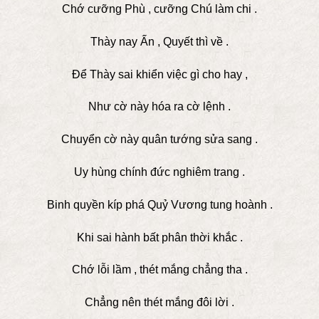
Chớ cưỡng Phù , cưỡng Chú làm chi .
Thày nay Ấn , Quyết thì về .
Để Thày sai khiển việc gì cho hay ,
Như cờ này hóa ra cờ lệnh .
Chuyển cờ này quân tướng sửa sang .
Uy hùng chính đức nghiêm trang .
Binh quyền kíp phá Quỷ Vương tung hoành .
Khi sai hành bất phân thời khắc .
Chớ lỗi lầm , thét mắng chẳng tha .
Chẳng nên thét mắng đôi lời .