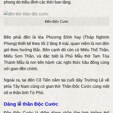
phong do triều đình các thời ban tặng.
Đền Độc Cước
Bên phải đền là tòa Phương Đình hay (Tháp Nghinh
Phong) thiết kế theo lối 2 tầng 8 mái, quan niệm là nơi đón
gió theo hướng Bắc. Bên cạnh đó còn có Miếu Thổ Thần,
Miếu Sơn Thần, và đặc biệt là Phủ Mẫu thờ Tam Tòa
Thánh Mẫu là nơi tiến hành các nghi thức hầu đồng cùng
với gian đền chính.
Ngoài ra, tại đền Cô Tiên nằm tại cuối dãy Trường Lệ về
phía Tây Nam cũng có gian thờ Thần Độc Cước cùng một
số vị thần linh Tứ Phủ.
Dâng lễ thần Độc Cước
Đền Độc Cước là điểm dừng chân tâm linh không thể