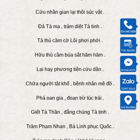
Cứu nhân gian lại thôi súc vật .
Đả Tà ma , trảm diệt Tà tinh .
Tả thủ cầm cờ Lôi phơi phới .
Hữu thủ cầm búa sắt hăm hăm .
Lại hay phương tiện cứu dân .
Chữa người tật khổ , bệnh nhân mê đồ .
Phá oan gia , đoạn trừ túc trái .
Giết Tà Thần , đẳng chúng Tà tinh .
Trảm Phạm Nhan , Bá Linh phục Quốc .