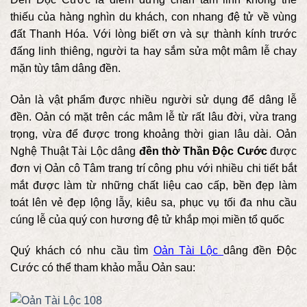
thiếu của hàng nghìn du khách, con nhang đệ tử về vùng
đất Thanh Hóa. Với lòng biết ơn và sự thành kính trước
đấng linh thiêng
, người ta hay sắm sửa một mâm lễ chay
mặn tùy tâm dâng đền.
Oản là vật phẩm được nhiều người sử dụng để dâng lễ
đền. Oản có mặt trên các mâm lễ từ rất lâu đời, vừa trang
trọng, vừa để được trong khoảng thời gian lâu dài. Oản
Nghệ Thuật Tài Lộc dâng
đền thờ Thần Độc Cước
được
đơn vị Oản cô Tâm trang trí công phu với nhiều chi tiết bắt
mắt được làm từ những chất liệu cao cấp, bền đẹp làm
toát lên vẻ đẹp lộng lẫy, kiêu sa, phục vụ tối đa nhu cầu
cúng lễ của quý con hương đệ tử khắp mọi miền tổ quốc
Quý khách có nhu cầu tìm
Oản Tài Lộc
dâng đền Độc
Cước có thể tham khảo mẫu Oản sau: