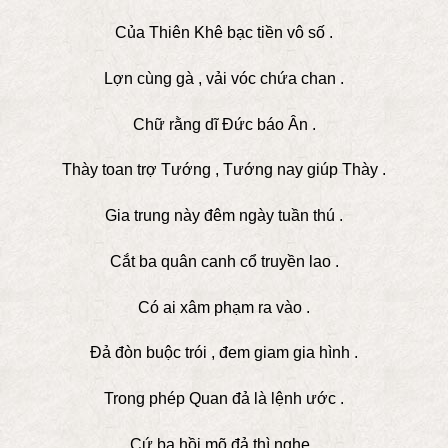
Của Thiên Khê bạc tiền vô số .
Lợn cùng gà , vải vóc chứa chan .
Chữ rằng dĩ Đức báo Ân .
Thày toan trợ Tướng , Tướng nay giúp Thày .
Gia trung này đêm ngày tuần thú .
Cắt ba quân canh cổ truyền lao .
Có ai xâm phạm ra vào .
Đả đòn buộc trói , đem giam gia hình .
Trong phép Quan đả là lệnh ước .
Cứ ba hồi mõ đả thì nghe .