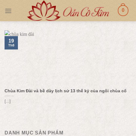
Skip
0
to
content
19
Th8
Chùa Kim Đài và bề dày lịch sử 13 thế kỷ của ngôi chùa cổ
[...]
DANH MỤC SẢN PHẨM