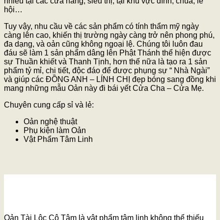
nhiều tại các cửa hàng, siêu thị, tại khu vực đình, chùa, lễ
hội…
Tuy vậy, nhu cầu về các sản phẩm có tính thẩm mỹ ngày
càng lên cao, khiến thị trường ngày càng trở nên phong phú,
đa dạng, và oản cũng không ngoại lệ. Chúng tôi luôn đau
đáu sẽ làm 1 sản phẩm dâng lên Phật Thánh thể hiện được
sự Thuần khiết và Thanh Tịnh, hơn thế nữa là tạo ra 1 sản
phẩm tỷ mỉ, chi tiết, độc đáo để được phụng sự “ Nhà Ngài”
và giúp các ĐỒNG ANH – LÍNH CHỊ đẹp bóng sang đồng khi
mang những mẫu Oản này đi bái yết Cửa Cha – Cửa Mẹ.
Chuyên cung cấp sỉ và lẻ:
Oản nghệ thuật
Phụ kiện làm Oản
Vật Phẩm Tâm Linh
Oản Tài Lộc Cô Tâm là vật phẩm tâm linh không thể thiếu