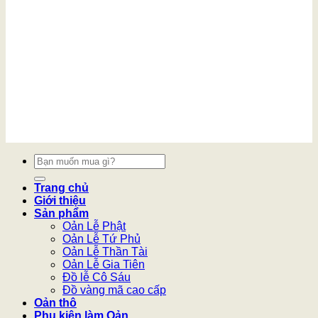
Tìm
kiếm:
Trang chủ
Giới thiệu
Sản phẩm
Oản Lễ Phật
Oản Lễ Tứ Phủ
Oản Lễ Thần Tài
Oản Lễ Gia Tiên
Đồ lễ Cô Sáu
Đồ vàng mã cao cấp
Oản thô
Phụ kiện làm Oản