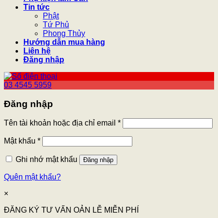
Tin tức
Phật
Tứ Phủ
Phong Thủy
Hướng dẫn mua hàng
Liên hệ
Đăng nhập
03 4545 5959
Đăng nhập
Tên tài khoản hoặc địa chỉ email
*
Mật khẩu
*
Ghi nhớ mật khẩu
Đăng nhập
Quên mật khẩu?
×
ĐĂNG KÝ TƯ VẤN OẢN LỄ MIỄN PHÍ