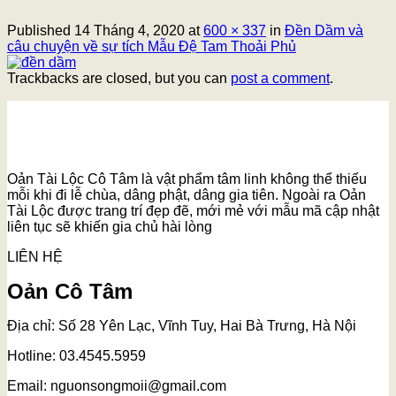
Published
14 Tháng 4, 2020
at
600 × 337
in
Đền Dầm và
câu chuyện về sự tích Mẫu Đệ Tam Thoải Phủ
Trackbacks are closed, but you can
post a comment
.
Oản Tài Lộc Cô Tâm là vật phẩm tâm linh không thể thiếu
mỗi khi đi lễ chùa, dâng phật, dâng gia tiên. Ngoài ra Oản
Tài Lộc được trang trí đẹp đẽ, mới mẻ với mẫu mã cập nhật
liên tục sẽ khiến gia chủ hài lòng
LIÊN HỆ
Oản Cô Tâm
Địa chỉ: Số 28 Yên Lạc, Vĩnh Tuy, Hai Bà Trưng, Hà Nội
Hotline: 03.4545.5959
Email: nguonsongmoii@gmail.com