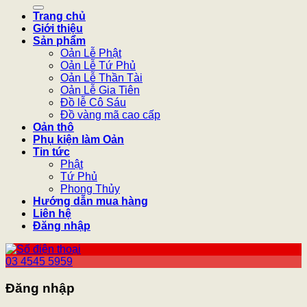
kiếm:
Trang chủ
Giới thiệu
Sản phẩm
Oản Lễ Phật
Oản Lễ Tứ Phủ
Oản Lễ Thần Tài
Oản Lễ Gia Tiên
Đồ lễ Cô Sáu
Đồ vàng mã cao cấp
Oản thô
Phụ kiện làm Oản
Tin tức
Phật
Tứ Phủ
Phong Thủy
Hướng dẫn mua hàng
Liên hệ
Đăng nhập
03 4545 5959
Đăng nhập