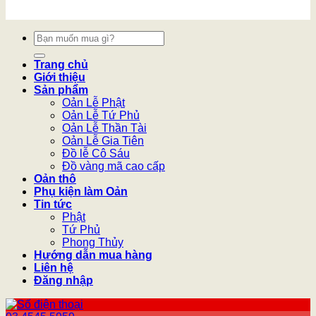
Tìm
kiếm:
Trang chủ
Giới thiệu
Sản phẩm
Oản Lễ Phật
Oản Lễ Tứ Phủ
Oản Lễ Thần Tài
Oản Lễ Gia Tiên
Đồ lễ Cô Sáu
Đồ vàng mã cao cấp
Oản thô
Phụ kiện làm Oản
Tin tức
Phật
Tứ Phủ
Phong Thủy
Hướng dẫn mua hàng
Liên hệ
Đăng nhập