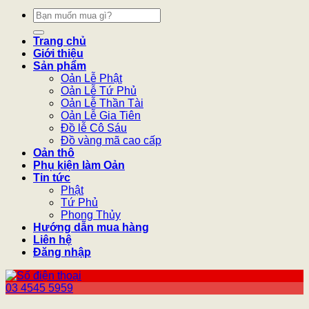
Tìm
kiếm:
Trang chủ
Giới thiệu
Sản phẩm
Oản Lễ Phật
Oản Lễ Tứ Phủ
Oản Lễ Thần Tài
Oản Lễ Gia Tiên
Đồ lễ Cô Sáu
Đồ vàng mã cao cấp
Oản thô
Phụ kiện làm Oản
Tin tức
Phật
Tứ Phủ
Phong Thủy
Hướng dẫn mua hàng
Liên hệ
Đăng nhập
03 4545 5959